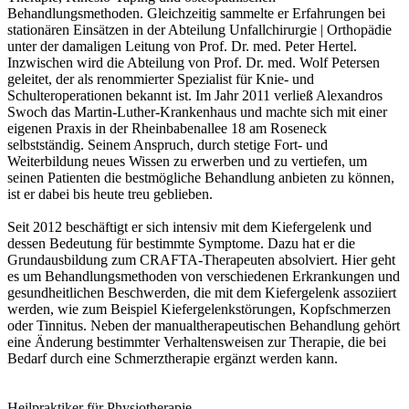
Behandlungsmethoden. Gleichzeitig sammelte er Erfahrungen bei
stationären Einsätzen in der Abteilung Unfallchirurgie | Orthopädie
unter der damaligen Leitung von Prof. Dr. med. Peter Hertel.
Inzwischen wird die Abteilung von Prof. Dr. med. Wolf Petersen
geleitet, der als renommierter Spezialist für Knie- und
Schulteroperationen bekannt ist. Im Jahr 2011 verließ Alexandros
Swoch das Martin-Luther-Krankenhaus und machte sich mit einer
eigenen Praxis in der Rheinbabenallee 18 am Roseneck
selbstständig. Seinem Anspruch, durch stetige Fort- und
Weiterbildung neues Wissen zu erwerben und zu vertiefen, um
seinen Patienten die bestmögliche Behandlung anbieten zu können,
ist er dabei bis heute treu geblieben.
Seit 2012 beschäftigt er sich intensiv mit dem Kiefergelenk und
dessen Bedeutung für bestimmte Symptome. Dazu hat er die
Grundausbildung zum CRAFTA-Therapeuten absolviert. Hier geht
es um Behandlungsmethoden von verschiedenen Erkrankungen und
gesundheitlichen Beschwerden, die mit dem Kiefergelenk assoziiert
werden, wie zum Beispiel Kiefergelenkstörungen, Kopfschmerzen
oder Tinnitus. Neben der manualtherapeutischen Behandlung gehört
eine Änderung bestimmter Verhaltensweisen zur Therapie, die bei
Bedarf durch eine Schmerztherapie ergänzt werden kann.
Heilpraktiker für Physiotherapie