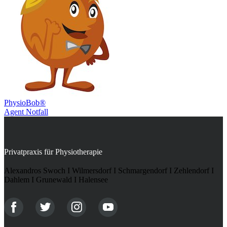
PhysioBob®
Agent Notfall
Privatpraxis für Physiotherapie
Alexandros Swoch I Wilmersdorf I Schmargendorf I Zehlendorf I
Dahlem I Grunewald I Halensee