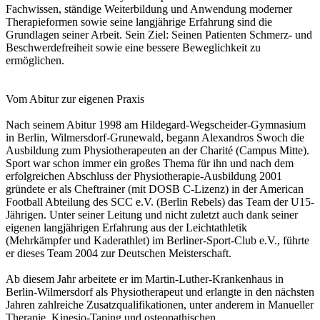
Fachwissen, ständige Weiterbildung und Anwendung moderner
Therapieformen sowie seine langjährige Erfahrung sind die
Grundlagen seiner Arbeit. Sein Ziel: Seinen Patienten Schmerz- und
Beschwerdefreiheit sowie eine bessere Beweglichkeit zu
ermöglichen.
Vom Abitur zur eigenen Praxis
Nach seinem Abitur 1998 am Hildegard-Wegscheider-Gymnasium
in Berlin, Wilmersdorf-Grunewald, begann Alexandros Swoch die
Ausbildung zum Physiotherapeuten an der Charité (Campus Mitte).
Sport war schon immer ein großes Thema für ihn und nach dem
erfolgreichen Abschluss der Physiotherapie-Ausbildung 2001
gründete er als Cheftrainer (mit DOSB C-Lizenz) in der American
Football Abteilung des SCC e.V. (Berlin Rebels) das Team der U15-
Jährigen. Unter seiner Leitung und nicht zuletzt auch dank seiner
eigenen langjährigen Erfahrung aus der Leichtathletik
(Mehrkämpfer und Kaderathlet) im Berliner-Sport-Club e.V., führte
er dieses Team 2004 zur Deutschen Meisterschaft.
Ab diesem Jahr arbeitete er im Martin-Luther-Krankenhaus in
Berlin-Wilmersdorf als Physiotherapeut und erlangte in den nächsten
Jahren zahlreiche Zusatzqualifikationen, unter anderem in Manueller
Therapie, Kinesio-Taping und osteopathischen