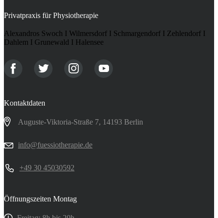
Privatpraxis für Physiotherapie
Alexandros Swoch I Wilmersdorf I Schmargendorf I Zehlendorf I
Dahlem I Grunewald I Halensee
Kontaktdaten
Auguste-Viktoria-Straße 7, 14193 Berlin
info@fuessiotherapie.de
+49 30 45030592
Öffnungszeiten Montag
Freitag: 8h bis 20h