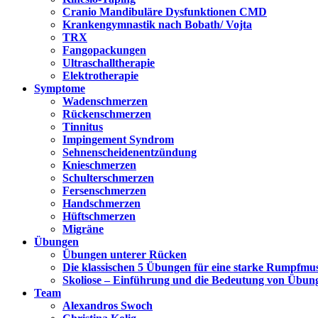
Cranio Mandibuläre Dysfunktionen CMD
Krankengymnastik nach Bobath/ Vojta
TRX
Fangopackungen
Ultraschalltherapie
Elektrotherapie
Symptome
Wadenschmerzen
Rückenschmerzen
Tinnitus
Impingement Syndrom
Sehnenscheidenentzündung
Knieschmerzen
Schulterschmerzen
Fersenschmerzen
Handschmerzen
Hüftschmerzen
Migräne
Übungen
Übungen unterer Rücken
Die klassischen 5 Übungen für eine starke Rumpfmu
Skoliose – Einführung und die Bedeutung von Übun
Team
Alexandros Swoch