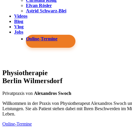
Christina Kolig
Elvan Rösler
Astrid Schwarz-Blei
Videos
Blog
Vlog
Jobs
Online-Termine
Physiotherapie
Berlin Wilmersdorf
Privatpraxis von
Alexandros Swoch
Willkommen in der Praxis von Physiotherapeut Alexandros Swoch und
Leistungen. Sie als Patient stehen dabei mit Ihren Beschwerden im M
Leben.
Online-Termine