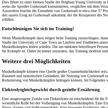
Dies führte zu einer kleinen Studie der Brigham Young University in U
wenn die Sportler Gurkensaft konsumierten, verglichen mit dem Ver
Ausserdem brachte die Einnahme von Gurkensaft in etwa eine 37 Proz
den sauren Essig im Gurkensaft ankommt, der die Rezeptoren des Ner
erfüllen.
Entschleunigen Sie sich im Training!
Wenn Muskelkrämpfe dazu neigen beim Training zuzuschlagen, dann kö
Studie der University of Cape Town an Läufern und Triathleten unters
Muskelkrämpfen leiden würden. Die am stärksten betroffenen Personen 
für Krämpfe ist. Daher ist immer anzuraten, das Training moderat und
Weitere drei Möglichkeiten
Muskelkrämpfe können eine Quelle großer Unannehmlichkeiten sein, 
Bananen und isotonischen Getränken, die Nutzung von Gurkensaft oder E
Reduzierung von Muskelkrämpfen beitragen können. Im Folgenden wer
Elektrolytgleichgewicht durch gezielte Ernährung
Eine ausgewogene Zufuhr von Elektrolyten ist entscheidend für die 
wesentliche Rolle bei der Vorbeugung von Muskelkrämpfen. Eine Ernä
Nüsse, Samen und Vollkornprodukte. Eine bewusste Ernährung, die di