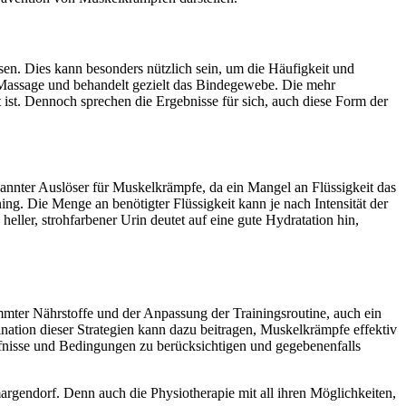
n. Dies kann besonders nützlich sein, um die Häufigkeit und
Massage und behandelt gezielt das Bindegewebe. Die mehr
t. Dennoch sprechen die Ergebnisse für sich, auch diese Form der
kannter Auslöser für Muskelkrämpfe, da ein Mangel an Flüssigkeit das
ng. Die Menge an benötigter Flüssigkeit kann je nach Intensität der
eller, strohfarbener Urin deutet auf eine gute Hydratation hin,
ter Nährstoffe und der Anpassung der Trainingsroutine, auch ein
nation dieser Strategien kann dazu beitragen, Muskelkrämpfe effektiv
rfnisse und Bedingungen zu berücksichtigen und gegebenenfalls
rgendorf. Denn auch die Physiotherapie mit all ihren Möglichkeiten,