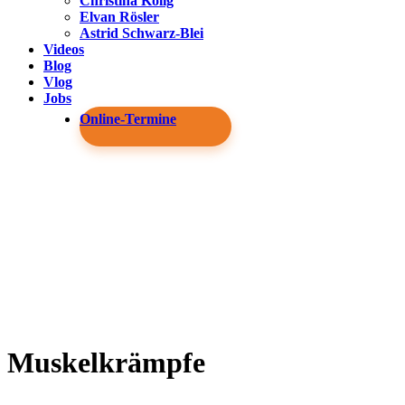
Christina Kolig
Elvan Rösler
Astrid Schwarz-Blei
Videos
Blog
Vlog
Jobs
Online-Termine
Muskelkrämpfe