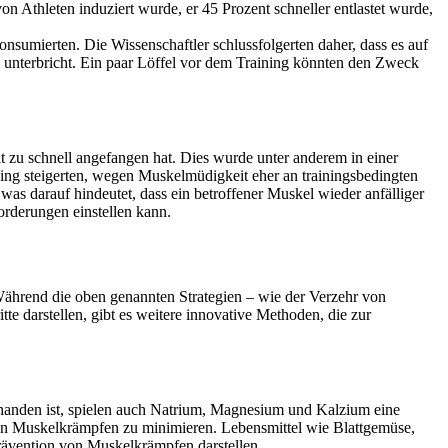
on Athleten induziert wurde, er 45 Prozent schneller entlastet wurde,
sumierten. Die Wissenschaftler schlussfolgerten daher, dass es auf
 unterbricht. Ein paar Löffel vor dem Training könnten den Zweck
 zu schnell angefangen hat. Dies wurde unter anderem in einer
ining steigerten, wegen Muskelmüdigkeit eher an trainingsbedingten
as darauf hindeutet, dass ein betroffener Muskel wieder anfälliger
orderungen einstellen kann.
ährend die oben genannten Strategien – wie der Verzehr von
te darstellen, gibt es weitere innovative Methoden, die zur
rhanden ist, spielen auch Natrium, Magnesium und Kalzium eine
 von Muskelkrämpfen zu minimieren. Lebensmittel wie Blattgemüse,
rävention von Muskelkrämpfen darstellen.