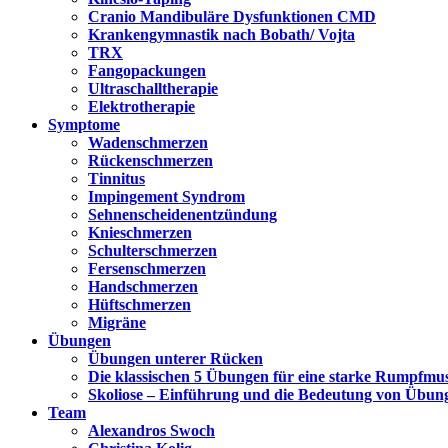
Cranio Mandibuläre Dysfunktionen CMD
Krankengymnastik nach Bobath/ Vojta
TRX
Fangopackungen
Ultraschalltherapie
Elektrotherapie
Symptome
Wadenschmerzen
Rückenschmerzen
Tinnitus
Impingement Syndrom
Sehnenscheidenentzündung
Knieschmerzen
Schulterschmerzen
Fersenschmerzen
Handschmerzen
Hüftschmerzen
Migräne
Übungen
Übungen unterer Rücken
Die klassischen 5 Übungen für eine starke Rumpfmu
Skoliose – Einführung und die Bedeutung von Übun
Team
Alexandros Swoch