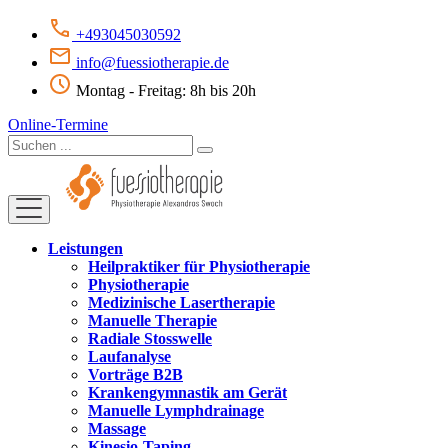
+493045030592
info@fuessiotherapie.de
Montag - Freitag: 8h bis 20h
Online-Termine
Leistungen
Heilpraktiker für Physiotherapie
Physiotherapie
Medizinische Lasertherapie
Manuelle Therapie
Radiale Stosswelle
Laufanalyse
Vorträge B2B
Krankengymnastik am Gerät
Manuelle Lymphdrainage
Massage
Kinesio-Taping