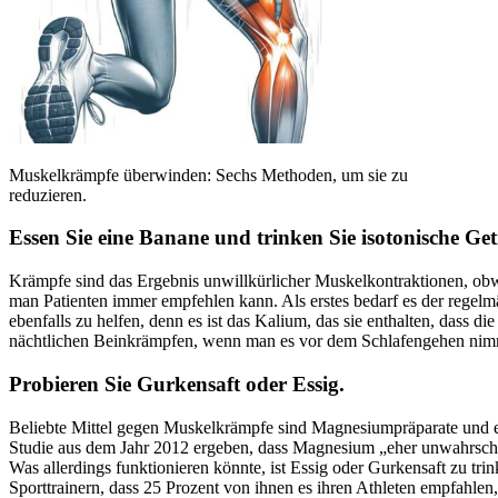
Muskelkrämpfe überwinden: Sechs Methoden, um sie zu
reduzieren.
Essen Sie eine Banane und trinken Sie isotonische Ge
Krämpfe sind das Ergebnis unwillkürlicher Muskelkontraktionen, obw
man Patienten immer empfehlen kann. Als erstes bedarf es der rege
ebenfalls zu helfen, denn es ist das Kalium, das sie enthalten, dass di
nächtlichen Beinkrämpfen, wenn man es vor dem Schlafengehen nim
Probieren Sie Gurkensaft oder Essig.
Beliebte Mittel gegen Muskelkrämpfe sind Magnesiumpräparate und ein
Studie aus dem Jahr 2012 ergeben, dass Magnesium „eher unwahrschein
Was allerdings funktionieren könnte, ist Essig oder Gurkensaft zu tr
Sporttrainern, dass 25 Prozent von ihnen es ihren Athleten empfahlen