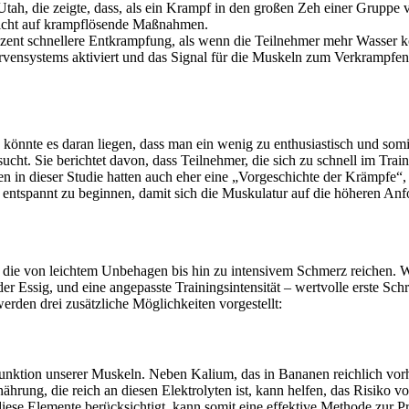
tah, die zeigte, dass, als ein Krampf in den großen Zeh einer Gruppe v
zicht auf krampflösende Maßnahmen.
ent schnellere Entkrampfung, als wenn die Teilnehmer mehr Wasser kon
vensystems aktiviert und das Signal für die Muskeln zum Verkrampfen
nnte es daran liegen, dass man ein wenig zu enthusiastisch und somit
ucht. Sie berichtet davon, dass Teilnehmer, die sich zu schnell im Tra
in dieser Studie hatten auch eher eine „Vorgeschichte der Krämpfe“, w
 entspannt zu beginnen, damit sich die Muskulatur auf die höheren Anf
die von leichtem Unbehagen bis hin zu intensivem Schmerz reichen. W
ssig, und eine angepasste Trainingsintensität – wertvolle erste Schrit
den drei zusätzliche Möglichkeiten vorgestellt:
Funktion unserer Muskeln. Neben Kalium, das in Bananen reichlich vo
hrung, die reich an diesen Elektrolyten ist, kann helfen, das Risiko
ese Elemente berücksichtigt, kann somit eine effektive Methode zur P