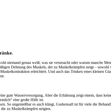
tränke.
ohl niemand genau weiß, was sie verursacht oder warum manche Mensche
lmäßigen Dehnung des Muskels, der zu Muskelkrämpfen neigt – sowohl 
e Muskelkontraktion erleichtert. Und auch das Trinken eines kleinen Glas
mt.
e gute Wasserversorgung. Aber die Erfahrung zeigt einem, dass keines 
lich“ eine große Hilfe ist.
inken. So ungenießbar es auch klingt, Gurkensaft ist für viele die Beha
, die zu Muskelkrämpfen neigten.