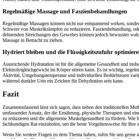
Regelmäßige Massage und Faszienbehandlungen
Regelmäßige Massagen können nicht nur entspannend wirken, sondern
Schwere von Muskelkrämpfen zu reduzieren. Faszienbehandlung, oder
dehnenden Streichungen des Gewebes können jedoch bewusster wahrge
Massage in Betracht zu ziehen.
Hydriert bleiben und die Flüssigkeitszufuhr optimier
Ausreichende Hydratation ist für die allgemeine Gesundheit und insbe
Elektrolytgleichgewicht im Körper stören kann. Es ist wichtig, regel
Aktivität, Umgebungstemperatur und individuellen Bedürfnissen variier
während dunkler Urin ein Zeichen für Dehydration sein kann.
Fazit
Zusammenfassend lässt sich sagen, dass neben den traditionellen M
umfassender Ansatz, der die Ernährung, physische Therapien und eine
zu reduzieren und die allgemeine Muskelgesundheit zu fördern. Wie b
fachkundigen Rat einzuholen, um die beste Vorgehensweise für Ihre s
Wenn Sie weitere Fragen zu dem Thema haben, rufen Sie uns gerne an 