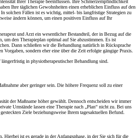
ensität Ihrer Therapie beeinflussen. Ihre Schmerzempfindlichkeit
aben Ihre täglichen Gewohnheiten einen erheblichen Einfluss auf den
solchen Fällen ist es wichtig, mittel- bis langfristige Strategien zu
tweise ändern können, um einen positiven Einfluss auf Ihr
erapeut und Arzt ein wesentlicher Bestandteil, der in Bezug auf die
en, um den Therapieplan optimal auf Sie abzustimmen. Es ist
echen. Dann schließen wir die Behandlung natürlich in Rücksprache
 Vorgaben, sondern eher eine über die Zeit erfolgte gängige Praxis.
längerfristig in physiotherapeutischer Behandlung sind.
 Maßnahme aber geringer sein. Die höhere Frequenz soll zu einer
ensität der Maßname höher gewählt. Dennoch entscheiden wir immer
r private Umstände lassen eine Therapie nach „Plan“ nicht zu. Bei uns
d gesteckten Ziele beziehungsweise Ihrem tagesaktuellen Befund.
 Hierbei ist es gerade in der Anfangsphase, in der Sie sich für die