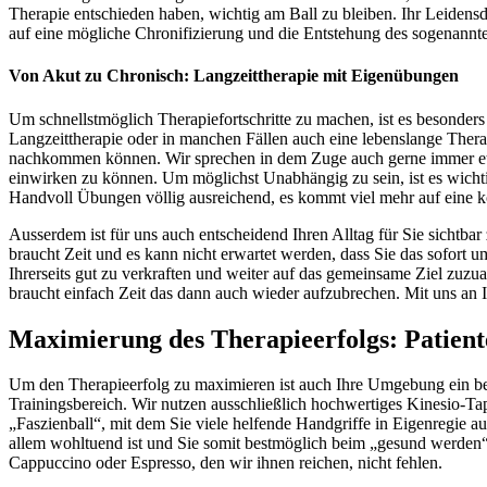
Therapie entschieden haben, wichtig am Ball zu bleiben. Ihr Leidensdr
auf eine mögliche Chronifizierung und die Entstehung des sogenannt
Von Akut zu Chronisch: Langzeittherapie mit Eigenübungen
Um schnellstmöglich Therapiefortschritte zu machen, ist es besonde
Langzeittherapie oder in manchen Fällen auch eine lebenslange Therapi
nachkommen können.
Wir sprechen in dem Zuge auch gerne immer et
einwirken zu können. Um möglichst Unabhängig zu sein, ist es wicht
Handvoll Übungen völlig ausreichend, es kommt viel mehr auf eine k
Ausserdem ist für uns auch entscheidend Ihren Alltag für Sie sichtb
braucht Zeit und es kann nicht erwartet werden, dass Sie das sofort 
Ihrerseits gut zu verkraften und weiter auf das gemeinsame Ziel zuzu
braucht einfach Zeit das dann auch wieder aufzubrechen. Mit uns an Ihr
Maximierung des Therapieerfolgs: Patiente
Um den Therapieerfolg zu maximieren ist auch Ihre Umgebung ein bee
Trainingsbereich. Wir nutzen ausschließlich hochwertiges Kinesio-Ta
„Faszienball“, mit dem Sie viele helfende Handgriffe in Eigenregie 
allem wohltuend ist und Sie somit bestmöglich beim „gesund werden“
Cappuccino oder Espresso, den wir ihnen reichen, nicht fehlen.