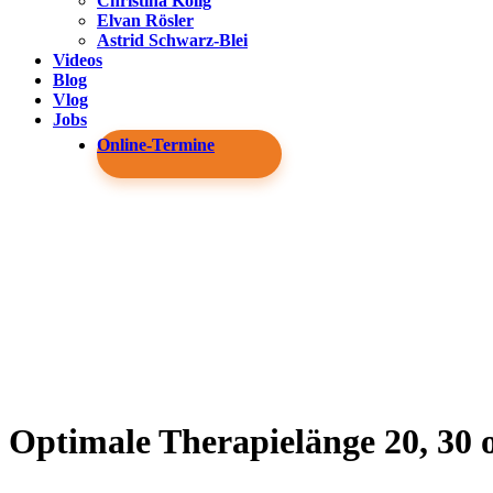
Christina Kolig
Elvan Rösler
Astrid Schwarz-Blei
Videos
Blog
Vlog
Jobs
Online-Termine
Optimale Therapielänge 20, 30 