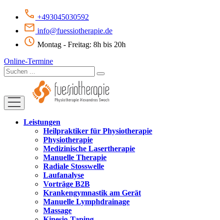
+493045030592
info@fuessiotherapie.de
Montag - Freitag: 8h bis 20h
Online-Termine
Leistungen
Heilpraktiker für Physiotherapie
Physiotherapie
Medizinische Lasertherapie
Manuelle Therapie
Radiale Stosswelle
Laufanalyse
Vorträge B2B
Krankengymnastik am Gerät
Manuelle Lymphdrainage
Massage
Kinesio-Taping