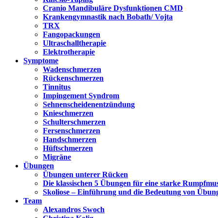
Cranio Mandibuläre Dysfunktionen CMD
Krankengymnastik nach Bobath/ Vojta
TRX
Fangopackungen
Ultraschalltherapie
Elektrotherapie
Symptome
Wadenschmerzen
Rückenschmerzen
Tinnitus
Impingement Syndrom
Sehnenscheidenentzündung
Knieschmerzen
Schulterschmerzen
Fersenschmerzen
Handschmerzen
Hüftschmerzen
Migräne
Übungen
Übungen unterer Rücken
Die klassischen 5 Übungen für eine starke Rumpfmu
Skoliose – Einführung und die Bedeutung von Übun
Team
Alexandros Swoch