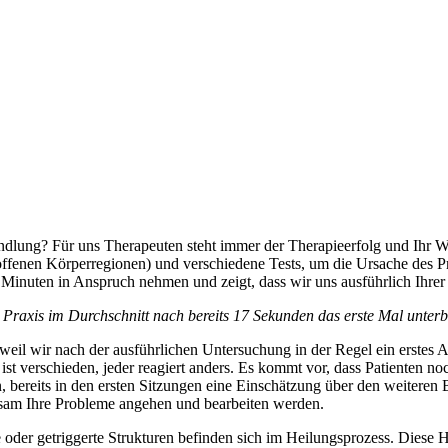
andlung? Für uns Therapeuten steht immer der Therapieerfolg und Ihr Woh
offenen Körperregionen) und verschiedene Tests, um die Ursache des P
 Minuten in Anspruch nehmen und zeigt, dass wir uns ausführlich Ihre
n Praxis im Durchschnitt nach bereits 17 Sekunden das erste Mal unte
tig, weil wir nach der ausführlichen Untersuchung in der Regel ein ers
st verschieden, jeder reagiert anders. Es kommt vor, dass Patienten no
, bereits in den ersten Sitzungen eine Einschätzung über den weiteren 
insam Ihre Probleme angehen und bearbeiten werden.
e oder getriggerte Strukturen befinden sich im Heilungsprozess. Diese 