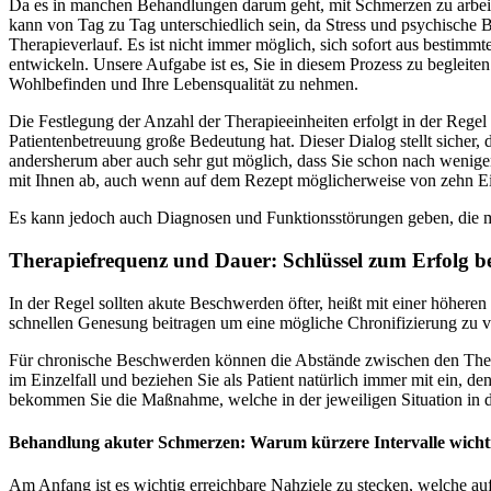
Da es in manchen Behandlungen darum geht, mit Schmerzen zu arbeiten
kann von Tag zu Tag unterschiedlich sein, da Stress und psychische
Therapieverlauf.
Es ist nicht immer möglich, sich sofort aus bestimmte
entwickeln. Unsere Aufgabe ist es, Sie in diesem Prozess zu begleite
Wohlbefinden und Ihre Lebensqualität zu nehmen.
Die Festlegung der Anzahl der Therapieeinheiten erfolgt in der Regel
Patientenbetreuung große Bedeutung hat. Dieser Dialog stellt sicher,
andersherum aber auch sehr gut möglich, dass Sie schon nach wenige
mit Ihnen ab, auch wenn auf dem Rezept möglicherweise von zehn Einh
Es kann jedoch auch Diagnosen und Funktionsstörungen geben, die meh
Therapiefrequenz und Dauer: Schlüssel zum Erfolg 
In der Regel sollten akute Beschwerden öfter, heißt mit einer höheren
schnellen Genesung beitragen um eine mögliche Chronifizierung zu 
Für chronische Beschwerden können die Abstände zwischen den Thera
im Einzelfall und beziehen Sie als Patient natürlich immer mit ein, de
bekommen Sie die Maßnahme, welche in der jeweiligen Situation in de
Behandlung akuter Schmerzen: Warum kürzere Intervalle wichti
Am Anfang ist es wichtig erreichbare Nahziele zu stecken, welche auf S