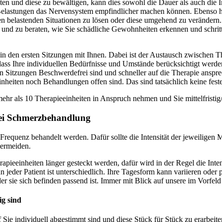
 und diese zu bewältigen, kann dies sowohl die Dauer als auch die Int
 Belastungen das Nervensystem empfindlicher machen können. Ebenso h
n belastenden Situationen zu lösen oder diese umgehend zu verändern. In 
n und zu beraten, wie Sie schädliche Gewohnheiten erkennen und schrit
 in den ersten Sitzungen mit Ihnen. Dabei ist der Austausch zwischen Th
 dass Ihre individuellen Bedürfnisse und Umstände berücksichtigt werd
n Sitzungen Beschwerdefrei sind und schneller auf die Therapie anspr
eiten noch Behandlungen offen sind. Das sind tatsächlich keine festen
r als 10 Therapieeinheiten in Anspruch nehmen und Sie mittelfristig/ 
bei Schmerzbehandlung
 Frequenz behandelt werden. Dafür sollte die Intensität der jeweiligen
vermeiden.
pieeinheiten länger gesteckt werden, dafür wird in der Regel die Int
nn jeder Patient ist unterschiedlich. Ihre Tagesform kann variieren ode
r sie sich befinden passend ist. Immer mit Blick auf unsere im Vorfel
g sind
ie individuell abgestimmt sind und diese Stück für Stück zu erarbeiten.