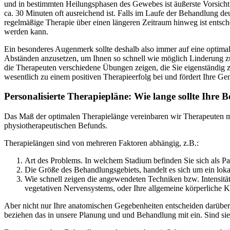
und in bestimmten Heilungsphasen des Gewebes ist äußerste Vorsicht g
ca. 30 Minuten oft ausreichend ist. Falls im Laufe der Behandlung deut
regelmäßige Therapie über einen längeren Zeitraum hinweg ist entsch
werden kann.
Ein besonderes Augenmerk sollte deshalb also immer auf eine optimal
Abständen anzusetzen, um Ihnen so schnell wie möglich Linderung zu
die Therapeuten verschiedene Übungen zeigen, die Sie eigenständig z
wesentlich zu einem positiven Therapieerfolg bei und fördert Ihre Ge
Personalisierte Therapiepläne: Wie lange sollte Ihre
Das Maß der optimalen Therapielänge vereinbaren wir Therapeuten mi
physiotherapeutischen Befunds.
Therapielängen sind von mehreren Faktoren abhängig, z.B.:
Art des Problems. In welchem Stadium befinden Sie sich als P
Die Größe des Behandlungsgebiets, handelt es sich um ein loka
Wie schnell zeigen die angewendeten Techniken bzw. Intensit
vegetativen Nervensystems, oder Ihre allgemeine körperliche Ko
Aber nicht nur Ihre anatomischen Gegebenheiten entscheiden darüber.
beziehen das in unsere Planung und und Behandlung mit ein.
Sind sie