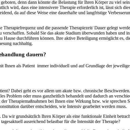
eboten, denn dann könnte die Belastung für Ihren Körper zu viel sein.
lich wird, dass eine intensivere Therapie erforderlich ist, lässt sich 
eidend, da auf diese Weise eine dauerhafte und langfristige Verbesseru
e Therapiefrequenz und die passende Therapiezeit/ Dauer gelegt werde
 verschaffen. Sobald Sie das akute Stadium überwunden haben und in d
u Hause durchführen können. Ihre aktive Beteiligung ermöglicht es, d
nesung nachhaltig.
 Behandlung dauern?
t Ihnen als Patient
immer individuell und auf Grundlage der jeweilig
atient? Dabei geht es vor allem um akute bzw. chronische Beschwerden
les Problem oder muss ganzheitlich behandelt und dadurch an verschie
ät der Therapiemaßnahmen bei Ihnen eine Wirkung bzw. wie sprechen 
nstitution darüber entscheiden, wie Intensiv gearbeitet werden muss.
 Da wir grundsätzlich Ihren Körper als eine funktionale Einheit betra
 tagesaktuell ausreichend belastbar für die Intensität der Therapie?