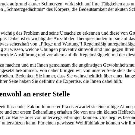
uck aufgrund akuter Schmerzen, wirkt sich auf Ihre Tätigkeiten aus und
en „Schmerzgedächtnis“ des Körpers, die Bedeutsamkeit der akuten Sc
rs wichtig das Problem und seine Ursache zu erkennen und diese von Gr
e. Dabei ist es wichtig die Anzahl der Therapiestunden für sie auf das 
was scherzhaft von „Pflege und Wartung“! Regelmäßig unregelmäßige 
ig zu wissen, welche Übungen präventiv sinnvoll sind und gegen Ihre
orrekte Ausführung und vor allem auf die Regelmäßigkeit, mit der dies
ar zu machen und mit Ihnen gemeinsam die ungünstigen Gewohnheitsmuste
umgesetzt bekommen. Von daher bringen wir von unserer Seite stets die
arbeiten. Bedenken Sie immer, dass Sie wahrscheinlich über einen lang
er Seite haben Sie definitiv die Expertise, die Ihnen dabei hilft.
nwohl an erster Stelle
influssender Faktor. In unserer Praxis erwartet sie eine ruhige Atmos
pe und zur ersten Behandlung erhalten Sie von uns ein kleines Helfer
auch zu Hause oder von unterwegs erbringen können. Uns liegt es beson
 unterstützen kann. Für einen gewissen Wohlfühlfaktor können wir Ihr