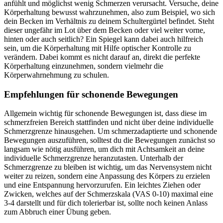
anfühlt und möglichst wenig Schmerzen verursacht. Versuche, deine
Körperhaltung bewusst wahrzunehmen, also zum Beispiel, wo sich
dein Becken im Verhältnis zu deinem Schultergürtel befindet. Steht
dieser ungefähr im Lot über dem Becken oder viel weiter vorne,
hinten oder auch seitlich? Ein Spiegel kann dabei auch hilfreich
sein, um die Körperhaltung mit Hilfe optischer Kontrolle zu
verändern. Dabei kommt es nicht darauf an, direkt die perfekte
Körperhaltung einzunehmen, sondern vielmehr die
Körperwahrnehmung zu schulen.
Empfehlungen für schonende Bewegungen
Allgemein wichtig für schonende Bewegungen ist, dass diese im
schmerzfreien Bereich stattfinden und nicht über deine individuelle
Schmerzgrenze hinausgehen. Um schmerzadaptierte und schonende
Bewegungen auszuführen, solltest du die Bewegungen zunächst so
langsam wie nötig ausführen, um dich mit Achtsamkeit an deine
individuelle Schmerzgrenze heranzutasten. Unterhalb der
Schmerzgrenze zu bleiben ist wichtig, um das Nervensystem nicht
weiter zu reizen, sondern eine Anpassung des Körpers zu erzielen
und eine Entspannung hervorzurufen. Ein leichtes Ziehen oder
Zwicken, welches auf der Schmerzskala (VAS 0-10) maximal eine
3-4 darstellt und für dich tolerierbar ist, sollte noch keinen Anlass
zum Abbruch einer Übung geben.