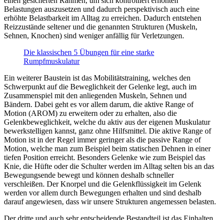
einen gesicherten Rahmen, um sich kontrolliert erhöhten
Belastungen auszusetzen und dadurch perspektivisch auch eine
erhöhte Belastbarkeit im Alltag zu erreichen. Dadurch entstehen
Reizzustände seltener und die genannten Strukturen (Muskeln,
Sehnen, Knochen) sind weniger anfällig für Verletzungen.
Die klassischen 5 Übungen für eine starke
Rumpfmuskulatur
Ein weiterer Baustein ist das Mobilitätstraining, welches den
Schwerpunkt auf die Beweglichkeit der Gelenke legt, auch im
Zusammenspiel mit den anliegenden Muskeln, Sehnen und
Bändern. Dabei geht es vor allem darum, die aktive Range of
Motion (AROM) zu erweitern oder zu erhalten, also die
Gelenkbeweglichkeit, welche du aktiv aus der eigenen Muskulatur
bewerkstelligen kannst, ganz ohne Hilfsmittel. Die aktive Range of
Motion ist in der Regel immer geringer als die passive Range of
Motion, welche man zum Beispiel beim statischen Dehnen in einer
tiefen Position erreicht. Besonders Gelenke wie zum Beispiel das
Knie, die Hüfte oder die Schulter werden im Alltag selten bis an das
Bewegungsende bewegt und können deshalb schneller
verschleißen. Der Knorpel und die Gelenkflüssigkeit im Gelenk
werden vor allem durch Bewegungen erhalten und sind deshalb
darauf angewiesen, dass wir unsere Strukturen angemessen belasten.
Der dritte und auch sehr entscheidende Bestandteil ist das Einhalten