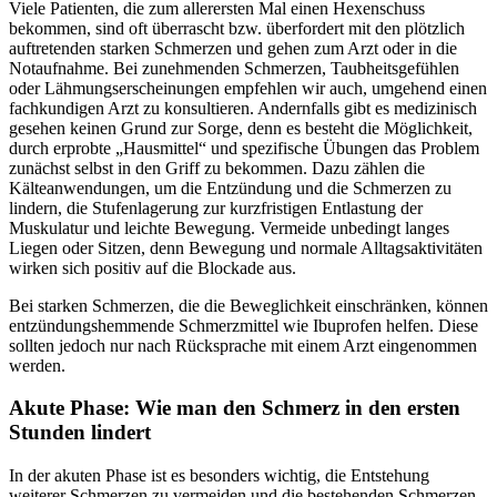
Viele Patienten, die zum allerersten Mal einen Hexenschuss
bekommen, sind oft überrascht bzw. überfordert mit den plötzlich
auftretenden starken Schmerzen und gehen zum Arzt oder in die
Notaufnahme. Bei zunehmenden Schmerzen, Taubheitsgefühlen
oder Lähmungserscheinungen empfehlen wir auch, umgehend einen
fachkundigen Arzt zu konsultieren. Andernfalls gibt es medizinisch
gesehen keinen Grund zur Sorge, denn es besteht die Möglichkeit,
durch erprobte „Hausmittel“ und spezifische Übungen das Problem
zunächst selbst in den Griff zu bekommen. Dazu zählen die
Kälteanwendungen, um die Entzündung und die Schmerzen zu
lindern, die Stufenlagerung zur kurzfristigen Entlastung der
Muskulatur und leichte Bewegung. Vermeide unbedingt langes
Liegen oder Sitzen, denn Bewegung und normale Alltagsaktivitäten
wirken sich positiv auf die Blockade aus.
Bei starken Schmerzen, die die Beweglichkeit einschränken, können
entzündungshemmende Schmerzmittel wie Ibuprofen helfen. Diese
sollten jedoch nur nach Rücksprache mit einem Arzt eingenommen
werden.
Akute Phase: Wie man den Schmerz in den ersten
Stunden lindert
In der akuten Phase ist es besonders wichtig, die Entstehung
weiterer Schmerzen zu vermeiden und die bestehenden Schmerzen