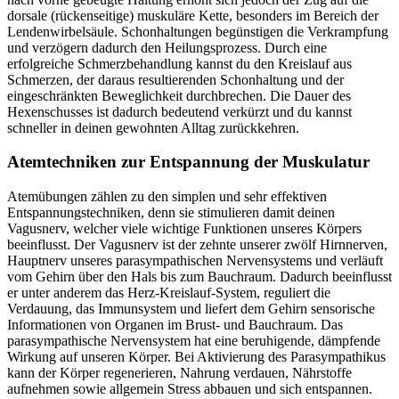
dorsale (rückenseitige) muskuläre Kette, besonders im Bereich der
Lendenwirbelsäule. Schonhaltungen begünstigen die Verkrampfung
und verzögern dadurch den Heilungsprozess. Durch eine
erfolgreiche Schmerzbehandlung kannst du den Kreislauf aus
Schmerzen, der daraus resultierenden Schonhaltung und der
eingeschränkten Beweglichkeit durchbrechen. Die Dauer des
Hexenschusses ist dadurch bedeutend verkürzt und du kannst
schneller in deinen gewohnten Alltag zurückkehren.
Atemtechniken zur Entspannung der Muskulatur
Atemübungen zählen zu den simplen und sehr effektiven
Entspannungstechniken, denn sie stimulieren damit deinen
Vagusnerv, welcher viele wichtige Funktionen unseres Körpers
beeinflusst. Der Vagusnerv ist der zehnte unserer zwölf Hirnnerven,
Hauptnerv unseres parasympathischen Nervensystems und verläuft
vom Gehirn über den Hals bis zum Bauchraum. Dadurch beeinflusst
er unter anderem das Herz-Kreislauf-System, reguliert die
Verdauung, das Immunsystem und liefert dem Gehirn sensorische
Informationen von Organen im Brust- und Bauchraum. Das
parasympathische Nervensystem hat eine beruhigende, dämpfende
Wirkung auf unseren Körper. Bei Aktivierung des Parasympathikus
kann der Körper regenerieren, Nahrung verdauen, Nährstoffe
aufnehmen sowie allgemein Stress abbauen und sich entspannen.