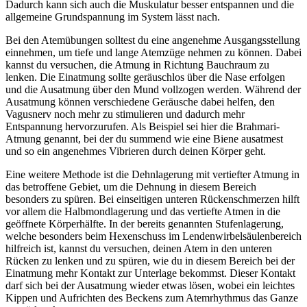
Dadurch kann sich auch die Muskulatur besser entspannen und die
allgemeine Grundspannung im System lässt nach.
Bei den Atemübungen solltest du eine angenehme Ausgangsstellung
einnehmen, um tiefe und lange Atemzüge nehmen zu können. Dabei
kannst du versuchen, die Atmung in Richtung Bauchraum zu
lenken. Die Einatmung sollte geräuschlos über die Nase erfolgen
und die Ausatmung über den Mund vollzogen werden. Während der
Ausatmung können verschiedene Geräusche dabei helfen, den
Vagusnerv noch mehr zu stimulieren und dadurch mehr
Entspannung hervorzurufen. Als Beispiel sei hier die Brahmari-
Atmung genannt, bei der du summend wie eine Biene ausatmest
und so ein angenehmes Vibrieren durch deinen Körper geht.
Eine weitere Methode ist die Dehnlagerung mit vertiefter Atmung in
das betroffene Gebiet, um die Dehnung in diesem Bereich
besonders zu spüren. Bei einseitigen unteren Rückenschmerzen hilft
vor allem die Halbmondlagerung und das vertiefte Atmen in die
geöffnete Körperhälfte. In der bereits genannten Stufenlagerung,
welche besonders beim Hexenschuss im Lendenwirbelsäulenbereich
hilfreich ist, kannst du versuchen, deinen Atem in den unteren
Rücken zu lenken und zu spüren, wie du in diesem Bereich bei der
Einatmung mehr Kontakt zur Unterlage bekommst. Dieser Kontakt
darf sich bei der Ausatmung wieder etwas lösen, wobei ein leichtes
Kippen und Aufrichten des Beckens zum Atemrhythmus das Ganze