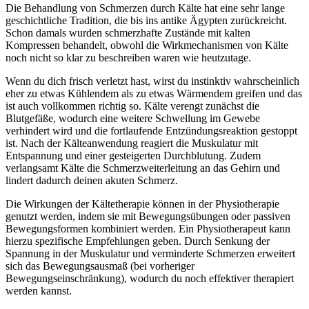
Die Behandlung von Schmerzen durch Kälte hat eine sehr lange
geschichtliche Tradition, die bis ins antike Ägypten zurückreicht.
Schon damals wurden schmerzhafte Zustände mit kalten
Kompressen behandelt, obwohl die Wirkmechanismen von Kälte
noch nicht so klar zu beschreiben waren wie heutzutage.
Wenn du dich frisch verletzt hast, wirst du instinktiv wahrscheinlich
eher zu etwas Kühlendem als zu etwas Wärmendem greifen und das
ist auch vollkommen richtig so. Kälte verengt zunächst die
Blutgefäße, wodurch eine weitere Schwellung im Gewebe
verhindert wird und die fortlaufende Entzündungsreaktion gestoppt
ist. Nach der Kälteanwendung reagiert die Muskulatur mit
Entspannung und einer gesteigerten Durchblutung. Zudem
verlangsamt Kälte die Schmerzweiterleitung an das Gehirn und
lindert dadurch deinen akuten Schmerz.
Die Wirkungen der Kältetherapie können in der Physiotherapie
genutzt werden, indem sie mit Bewegungsübungen oder passiven
Bewegungsformen kombiniert werden. Ein Physiotherapeut kann
hierzu spezifische Empfehlungen geben. Durch Senkung der
Spannung in der Muskulatur und verminderte Schmerzen erweitert
sich das Bewegungsausmaß (bei vorheriger
Bewegungseinschränkung), wodurch du noch effektiver therapiert
werden kannst.