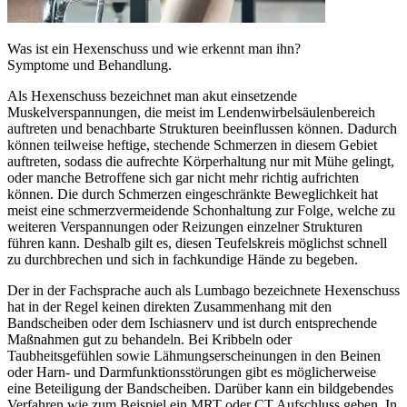
Was ist ein Hexenschuss und wie erkennt man ihn?
Symptome und Behandlung.
Als Hexenschuss bezeichnet man akut einsetzende
Muskelverspannungen, die meist im Lendenwirbelsäulenbereich
auftreten und benachbarte Strukturen beeinflussen können. Dadurch
können teilweise heftige, stechende Schmerzen in diesem Gebiet
auftreten, sodass die aufrechte Körperhaltung nur mit Mühe gelingt,
oder manche Betroffene sich gar nicht mehr richtig aufrichten
können. Die durch Schmerzen eingeschränkte Beweglichkeit hat
meist eine schmerzvermeidende Schonhaltung zur Folge, welche zu
weiteren Verspannungen oder Reizungen einzelner Strukturen
führen kann. Deshalb gilt es, diesen Teufelskreis möglichst schnell
zu durchbrechen und sich in fachkundige Hände zu begeben.
Der in der Fachsprache auch als Lumbago bezeichnete Hexenschuss
hat in der Regel keinen direkten Zusammenhang mit den
Bandscheiben oder dem Ischiasnerv und ist durch entsprechende
Maßnahmen gut zu behandeln. Bei Kribbeln oder
Taubheitsgefühlen sowie Lähmungserscheinungen in den Beinen
oder Harn- und Darmfunktionsstörungen gibt es möglicherweise
eine Beteiligung der Bandscheiben. Darüber kann ein bildgebendes
Verfahren wie zum Beispiel ein MRT oder CT Aufschluss geben. In