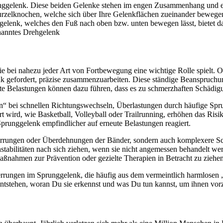
prunggelenk. Diese beiden Gelenke stehen im engen Zusammenhang und 
rzelknochen, welche sich über Ihre Gelenkflächen zueinander bewegen 
elenk, welches den Fuß nach oben bzw. unten bewegen lässt, bietet da
enanntes Drehgelenk
 bei nahezu jeder Art von Fortbewegung eine wichtige Rolle spielt. Ob 
 gefordert, präzise zusammenzuarbeiten. Diese ständige Beanspruchun
te Belastungen können dazu führen, dass es zu schmerzhaften Schädi
n“ bei schnellen Richtungswechseln, Überlastungen durch häufige Sp
rt wird, wie Basketball, Volleyball oder Trailrunning, erhöhen das Ris
Sprunggelenk empfindlicher auf erneute Belastungen reagiert.
Zerrungen oder Überdehnungen der Bänder, sondern auch komplexere Sch
tabilitäten nach sich ziehen, wenn sie nicht angemessen behandelt wer
aßnahmen zur Prävention oder gezielte Therapien in Betracht zu ziehen
Zerrungen im Sprunggelenk, die häufig aus dem vermeintlich harmlosen 
 entstehen, woran Du sie erkennst und was Du tun kannst, um ihnen vor