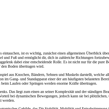
 eintauchen, ist es wichtig, zunächst einen allgemeinen Überblick üb
l und Fuß und ermöglicht dir, dich in zahlreiche Richtungen fortzube
nggelenk dabei eine entscheidende Rolle. Es ist nicht nur für die pure
f den Boden übertragen wird.
nspiel aus Knochen, Bändern, Sehnen und Muskeln darstellt, welche all
on im Gang- und Standapparat einer der am häufigsten belasteten Bereic
em beim Laufen oder Springen werden enorme Kräfte übertragen.
elenks. Das liegt zum einen an seiner Komplexität und der ständigen Be
er Vorteil bei dynamischen Bewegungen, jedoch kann sie bei plötzliche
zt werden.
natomisches Gebilde, das Dir Stabilität, Mobilität und Feinabstimmung 