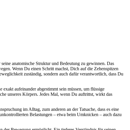
er seine anatomische Struktur und Bedeutung zu gewinnen. Das
wegen. Wenn Du einen Schritt machst, Dich auf die Zehenspitzen
 Beweglichkeit zuständig, sondern auch dafür verantwortlich, dass Du
e exakt aufeinander abgestimmt sein müssen, um flüssige
he unseres Körpers. Jedes Mal, wenn Du auftrittst, wirkt das
anspruchung im Alltag, zum anderen an der Tatsache, dass es eine
n, unkontrollierten Belastungen – etwa beim Umknicken – auch dazu
in der Bewegung ermöglicht. Ein tieferes Verständnis für seinen