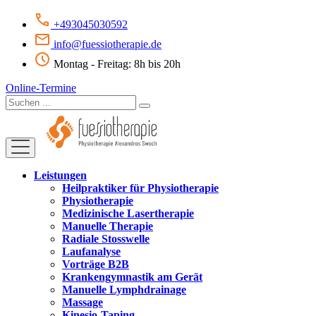
+493045030592
info@fuessiotherapie.de
Montag - Freitag: 8h bis 20h
Online-Termine
Leistungen
Heilpraktiker für Physiotherapie
Physiotherapie
Medizinische Lasertherapie
Manuelle Therapie
Radiale Stosswelle
Laufanalyse
Vorträge B2B
Krankengymnastik am Gerät
Manuelle Lymphdrainage
Massage
Kinesio-Taping