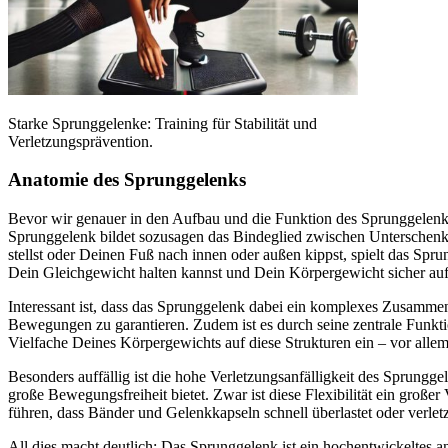
Starke Sprunggelenke: Training für Stabilität und
Verletzungsprävention.
Anatomie des Sprunggelenks
Bevor wir genauer in den Aufbau und die Funktion des Sprunggelenks
Sprunggelenk bildet sozusagen das Bindeglied zwischen Unterschenke
stellst oder Deinen Fuß nach innen oder außen kippst, spielt das Spru
Dein Gleichgewicht halten kannst und Dein Körpergewicht sicher au
Interessant ist, dass das Sprunggelenk dabei ein komplexes Zusamme
Bewegungen zu garantieren. Zudem ist es durch seine zentrale Funkti
Vielfache Deines Körpergewichts auf diese Strukturen ein – vor all
Besonders auffällig ist die hohe Verletzungsanfälligkeit des Sprungg
große Bewegungsfreiheit bietet. Zwar ist diese Flexibilität ein groß
führen, dass Bänder und Gelenkkapseln schnell überlastet oder verlet
All dies macht deutlich: Das Sprunggelenk ist ein hochentwickeltes a