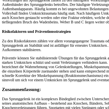
Verletzungen am Sprunggelenk zählen zu den häufigsten Verletzungen
Außenbänder des Sprunggelenks betroffen. Der häufigste Verletzungs
Außenbandapparats. Häufig kommt es bei ungewohnten Belastungen im
Volleyball finden Umknicktraumata häufig statt. Nach häufigem Umknic
auch Knochen gestaucht werden oder eine Fraktur erleiden, welche d
tiefliegenden Bruch des Wadenbeins. Weber B und C liegen weiter 
Risikofaktoren und Präventionsstrategien
Zu den Risikofaktoren zählen vor allem vorangegangene Traumata ode
Sprunggelenk an Stabilität und ist anfälliger für erneutes Umknicke
Aufkommen stabilisieren.
Präventiv können Sie stabilisierende Übungen für das Sprunggelenk a
starken Umknicken schützt und somit Verletzungen verhindern kann. 
bezeichnet die Wahrnehmung von Gelenkstellungen, Muskelspannunge
die einzelnen Körperteile zueinander stehen und kann entsprechend 
schnelle Korrektur der Muskelspannung (Reaktionsmechanismus) ein
sinnvoll um sich vor einem Umknicken im Sprunggelenk und eventuel
Zusammenfassung
:
Das Sprunggelenk ist ein komplexes Bindeglied zwischen Unterschen
seines anatomischen Aufbaus – bestehend aus Knochen, Bändern, Seh
Knochenverletzungen führen. Sportarten mit vielen Sprüngen oder sc