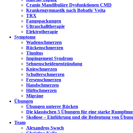
Cranio Mandibuläre Dysfunktionen CMD
Krankengymnastik nach Bobath/ Vojta
TRX
Fangopackungen
Ultraschalltherapie
Elektrotherapie
Symptome
Wadenschmerzen
Rückenschmerzen
Tinnitus
Impingement Syndrom
Sehnenscheidenentzündung
Knieschmerzen
Schulterschmerzen
Fersenschmerzen
Handschmerzen
Hüftschmerzen
Migräne
Übungen
Übungen unterer Rücken
Die klassischen 5 Übungen für eine starke Rumpfmu
Skoliose – Einführung und die Bedeutung von Übun
Team
Alexandros Swoch