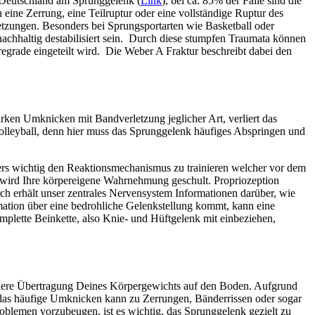
n Deutschland am Sprunggelenk
(
Link
), bei ca. 85% der Fälle sind die
ine Zerrung, eine Teilruptur oder eine vollständige Ruptur des
zungen. Besonders bei Sprungsportarten wie Basketball oder
hhaltig destabilisiert sein.
Durch diese stumpfen Traumata können
grade eingeteilt wird.
Die Weber A Fraktur beschreibt dabei den
ken Umknicken mit Bandverletzung jeglicher Art, verliert das
Volleyball, denn hier muss das Sprunggelenk häufiges Abspringen und
ders wichtig den Reaktionsmechanismus zu trainieren welcher vor dem
i wird Ihre körpereigene Wahrnehmung geschult. Propriozeption
erhält unser zentrales Nervensystem Informationen darüber, wie
mation über eine bedrohliche Gelenkstellung kommt, kann eine
lette Beinkette, also Knie- und Hüftgelenk mit einbeziehen,
chere Übertragung Deines Körpergewichts auf den Boden. Aufgrund
 das häufige Umknicken kann zu Zerrungen, Bänderrissen oder sogar
blemen vorzubeugen, ist es wichtig, das Sprunggelenk gezielt zu