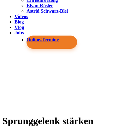
Christina Kolig
Elvan Rösler
Astrid Schwarz-Blei
Videos
Blog
Vlog
Jobs
Online-Termine
Sprunggelenk stärken