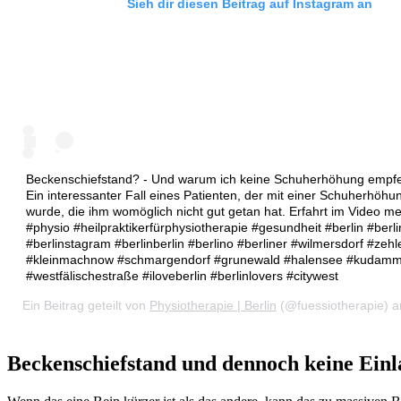
Sieh dir diesen Beitrag auf Instagram an
Beckenschiefstand? - Und warum ich keine Schuherhöhung empf
Ein interessanter Fall eines Patienten, der mit einer Schuherhöhu
wurde, die ihm womöglich nicht gut getan hat. Erfahrt im Video m
#physio #heilpraktikerfürphysiotherapie #gesundheit #berlin #berli
#berlinstagram #berlinberlin #berlino #berliner #wilmersdorf #zehl
#kleinmachnow #schmargendorf #grunewald #halensee #kudam
#westfälischestraße #iloveberlin #berlinlovers #citywest
Ein Beitrag geteilt von
Physiotherapie | Berlin
(@fuessiotherapie) 
Beckenschiefstand und dennoch keine Einl