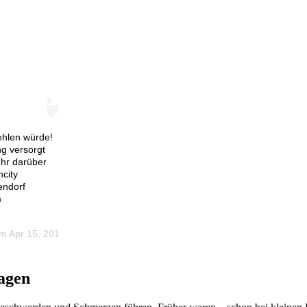
ehlen würde!
ng versorgt
ehr darüber
ncity
endorf
m
am
Apr 15, 2019 um 12:32 PDT
agen