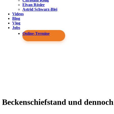
Christina Kolig
Elvan Rösler
Astrid Schwarz-Blei
Videos
Blog
Vlog
Jobs
Online-Termine
Beckenschiefstand und dennoch