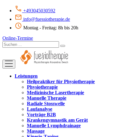
+493045030592
info@fuessiotherapie.de
Montag - Freitag: 8h bis 20h
Online-Termine
Leistungen
Heilpraktiker für Physiotherapie
Physiotherapie
Medizinische Lasertherapie
Manuelle Therapie
Radiale Stosswelle
Laufanalyse
Vorträge B2B
Krankengymnastik am Gerät
Manuelle Lymphdrainage
Massage
Kinesio-Taping