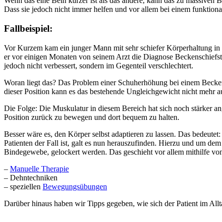
Wenn das eine Bein kürzer ist als das andere, kann das zu massive
Dass sie jedoch nicht immer helfen und vor allem bei einem funktion
Fallbeispiel:
Vor Kurzem kam ein junger Mann mit sehr schiefer Körperhaltung in 
er vor einigen Monaten von seinem Arzt die Diagnose Beckenschiefsta
jedoch nicht verbessert, sondern im Gegenteil verschlechtert.
Woran liegt das? Das Problem einer Schuherhöhung bei einem Beckensc
dieser Position kann es das bestehende Ungleichgewicht nicht mehr a
Die Folge: Die Muskulatur in diesem Bereich hat sich noch stärker a
Position zurück zu bewegen und dort bequem zu halten.
Besser wäre es, den Körper selbst adaptieren zu lassen. Das bedeutet:
Patienten der Fall ist, galt es nun herauszufinden. Hierzu und um d
Bindegewebe, gelockert werden. Das geschieht vor allem mithilfe vo
–
Manuelle Therapie
– Dehntechniken
– speziellen
Bewegungsübungen
Darüber hinaus haben wir Tipps gegeben, wie sich der Patient im All