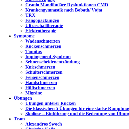
Cranio Mandibuläre Dysfunktionen CMD
Krankengymnastik nach Bobath/ Vojta
TRX
Fangopackungen
Ultraschalltherapie
Elektrotherapie
Symptome
Wadenschmerzen
Rückenschmerzen
Tinnitus
Impingement Syndrom
Sehnenscheidenentzündung
Knieschmerzen
Schulterschmerzen
Fersenschmerzen
Handschmerzen
Hüftschmerzen
Migräne
Übungen
Übungen unterer Rücken
Die klassischen 5 Übungen für eine starke Rumpfmu
Skoliose – Einführung und die Bedeutung von Übun
Team
Alexandros Swoch