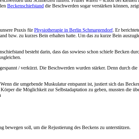
n Beschwerden und Schmerzen führen. Früher waren – schon bei kleine
alen
Beckenschiefstand
die Beschwerden sogar verstärken können, zeigt 
unsere Praxis für
Physiotherapie in Berlin Schmargendorf
. Er berichtet
nd bzw. zu kurzes Bein erhalten hatte. Um das zu kurze Bein auszugle
hiefstand besteht darin, dass das sowieso schon schiefe Becken durch 
usgleichen.
ngespannt / verkürzt. Die Beschwerden wurden stärker. Denn durch die 
 Wenn die umgebende Muskulatur entspannt ist, justiert sich das Becken
em Körper die Möglichkeit zur Selbstadaptation zu geben, mussten die 
n
tag bewegen soll, um die Rejustierung des Beckens zu unterstützen.