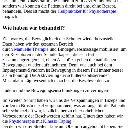
bestand kein Anlass dafür, die Patientin zum Arzt zu überweisen,
sondern wir konnten die Patientin direkt bei uns, ohne Rezept,
behandeln. Dies ist macht der
Heilpraktiker für Physiotherapie
möglich!
Wie haben wir behandelt?
Ziel war es, die Beweglichkeit der Schulter wiederherzustellen.
Dazu haben wir den gesamten Bereich
durch
Manuelle Therapie
und Bindegewebsmassage mobilisiert, um
den Rezeptoren in der Schulterkapsel, die sich fest
zusammengezogen hat, einen Anstoß zu geben die natürlichen
Bewegungen wieder aufzunehmen. Denn wie auch bei dem
Impingement-Syndrom ist Bewegung in diesem Fall immer besser
als Schonung! Die Aktivierung der schulterstabilisierenden
Muskulatur trägt wesentlich dazu bei, die Beschwerden zu
lindern und die Bewegungseinschränkungen zu verringern.
Im zweiten Schritt haben wir uns die Verspannungen in Bizeps und
vorderem Brustmuskel vorgenommen, was anfangs für die Patientin
sehr schmerzhaft war, letztlich aber zu einer erheblichen
Verbesserung der Beschwerden geführt hat. Unterstützt haben wir
die
Physioherapie
mit
Kinesio-Taping
,
bei dem wir drei Streifen Tape am Oberarm angebracht haben. Sie