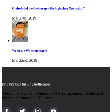
Gleitwirbel nach einer gynäkologischen Operation?
Mai 27th, 2019
Wenn die Wade zu macht
Mai 22nd, 2019
Privatpraxis für Physiotherapie
Alexandros Swoch I Wilmersdorf I Schmargendorf I Zehlendorf I
Dahlem I Grunewald I Halensee