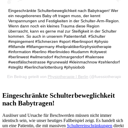
Eingeschränkte Schulterbeweglichkeit nach Babytragen! Wer
ein neugeborenes Baby oft tragen muss, der kennt
Verspannungen und Festigkeiten in der Schulter-Arm-Region.
Wenn dann noch ein kleines Trauma diese Region
überrascht, kann es gerne mal zur Steifigkeit in der Schulter
kommen. So auch in unserem Patientenfall. #Schulter
#impingement #Schmerzen #sport #berlinsport #physio
#fitfamde #fitfamgermany #heilpraktikerfürphysiotherapie
#information #berlino #berlinvideo #kudamm #citywest
#berlinwest #wilmersdorf #schmargendorf #halensee
#westfälischestrasse #grunewald #kleinmachnow #zehlendorf
#steglitz #berlincharlottenburg #physiobob
Ein Beitrag geteilt von
Physiotherapie | Berlin
(@fuessiotherapie) 
Eingeschränkte Schulterbeweglichkeit
nach Babytragen!
Auslöser und Ursache für Beschwerden müssen nicht immer
identisch sein, wie unser heutiges Fallbeispiel zeigt. Es handelt sich
um eine Patientin, die mit massiven
Schultereinschränkungen
direkt