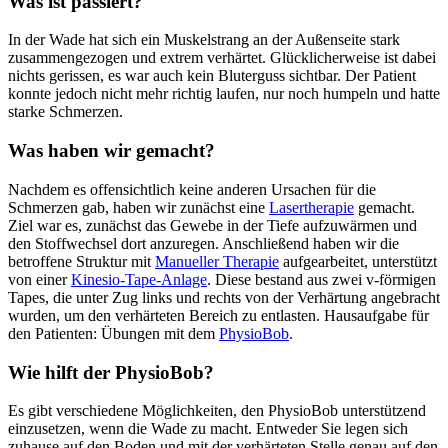
Was ist passiert?
In der Wade hat sich ein Muskelstrang an der Außenseite stark
zusammengezogen und extrem verhärtet. Glücklicherweise ist dabei
nichts gerissen, es war auch kein Bluterguss sichtbar. Der Patient
konnte jedoch nicht mehr richtig laufen, nur noch humpeln und hatte
starke Schmerzen.
Was haben wir gemacht?
Nachdem es offensichtlich keine anderen Ursachen für die
Schmerzen gab, haben wir zunächst eine
Lasertherapie
gemacht.
Ziel war es, zunächst das Gewebe in der Tiefe aufzuwärmen und
den Stoffwechsel dort anzuregen. Anschließend haben wir die
betroffene Struktur mit
Manueller Therapie
aufgearbeitet, unterstützt
von einer
Kinesio-Tape-Anlage
. Diese bestand aus zwei v-förmigen
Tapes, die unter Zug links und rechts von der Verhärtung angebracht
wurden, um den verhärteten Bereich zu entlasten. Hausaufgabe für
den Patienten: Übungen mit dem
PhysioBob
.
Wie hilft der PhysioBob?
Es gibt verschiedene Möglichkeiten, den PhysioBob unterstützend
einzusetzen, wenn die Wade zu macht. Entweder Sie legen sich
zuhause auf den Boden und mit der verhärteten Stelle genau auf den