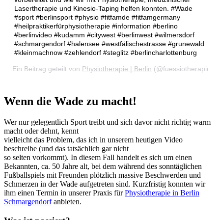
Lasertherapie und Kinesio-Taping helfen konnten. #Wade
#sport #berlinsport #physio #fitfamde #fitfamgermany
#heilpraktikerfürphysiotherapie #information #berlino
#berlinvideo #kudamm #citywest #berlinwest #wilmersdorf
#schmargendorf #halensee #westfälischestrasse #grunewald
#kleinmachnow #zehlendorf #steglitz #berlincharlottenburg
Ein Beitrag geteilt von
Physiotherapie | Berlin
(@fuessiotherapie) 
Wenn die Wade zu macht!
Wer nur gelegentlich Sport treibt und sich davor nicht richtig warm
macht oder dehnt, kennt
vielleicht das Problem, das ich in unserem heutigen Video
beschreibe (und das tatsächlich gar nicht
so selten vorkommt). In diesem Fall handelt es sich um einen
Bekannten, ca. 50 Jahre alt, bei dem während des sonntäglichen
Fußballspiels mit Freunden plötzlich massive Beschwerden und
Schmerzen in der Wade aufgetreten sind. Kurzfristig konnten wir
ihm einen Termin in unserer Praxis für
Physiotherapie in Berlin
Schmargendorf
anbieten.