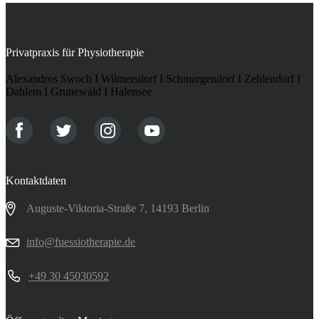
Privatpraxis für Physiotherapie
Alexandros Swoch I Wilmersdorf I Schmargendorf I Zehlendorf I
Dahlem I Grunewald I Halensee
Kontaktdaten
Auguste-Viktoria-Straße 7, 14193 Berlin
info@fuessiotherapie.de
+49 30 45030592